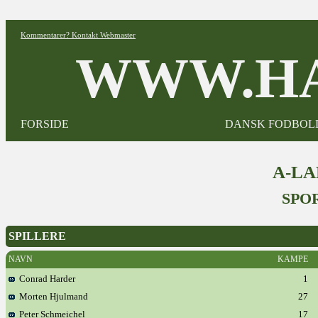
Kommentarer? Kontakt Webmaster
WWW.HA
FORSIDE
DANSK FODBOL
A-L
SPO
SPILLERE
NAVN
KAMPE
Conrad Harder
1
Morten Hjulmand
27
Peter Schmeichel
17