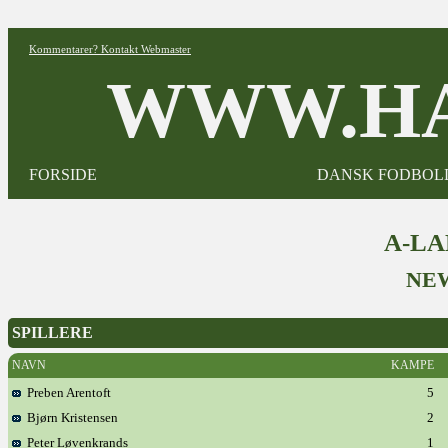
Kommentarer? Kontakt Webmaster
WWW.HA
FORSIDE
DANSK FODBOL
A-L
NE
SPILLERE
NAVN
KAMPE
Preben Arentoft
5
Bjørn Kristensen
2
Peter Løvenkrands
1