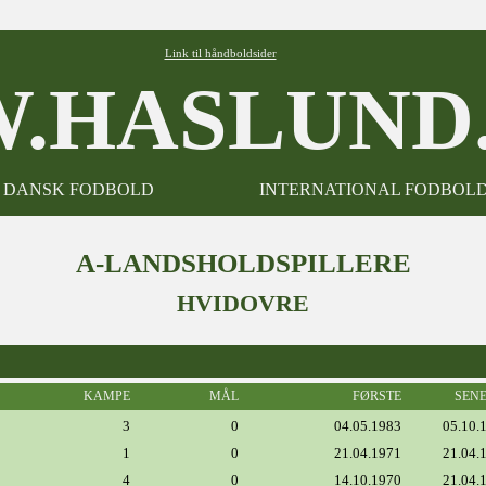
Link til håndboldsider
.HASLUND.
DANSK FODBOLD
INTERNATIONAL FODBOL
A-LANDSHOLDSPILLERE
HVIDOVRE
KAMPE
MÅL
FØRSTE
SEN
3
0
04.05.1983
05.10.
1
0
21.04.1971
21.04.
4
0
14.10.1970
21.04.