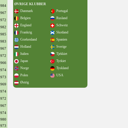
ØVRIGE KLUBBER
1984
Danmark
Portugal
1967
Belgien
Rusland
1972
England
Schweiz
1982
Frankrig
Skotland
1985
Grækenland
Spanien
1983
Holland
Sverige
1967
Italien
Tjekkiet
1972
Japan
Tyrkiet
1966
Norge
Tyskland
1974
Polen
USA
1973
Østrig
1969
1974
1972
1967
1974
1980
1973