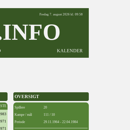
Fredag 7. august 2026 kl. 09:58
INFO
D
KALENDER
OVERSIGT
ESTE
Spillere
20
1983
Kampe / mål
111 / 10
1971
Periode
29.11.1964 - 22.04.1984
1971