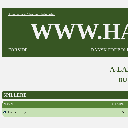
Kommentarer? Kontakt Webmaster
WWW.HA
FORSIDE
DANSK FODBOL
A-L
BU
SPILLERE
NAVN
KAMPE
Frank Pingel
5