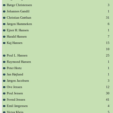
Børge Christensen
3
Johannes Gandil
1
Christian Grøthan
31
Jørgen Hammeken
6
Ejner H. Hansen
1
Harald Hansen
7
Kaj Hansen
15
10
Poul L. Hansen
25
Raymond Hansen
1
Peter Hertz
1
Jan Højland
1
Jørgen Jacobsen
3
Ove Jensen
12
Poul Jensen
30
Svend Jensen
41
Emil Jørgensen
4
Victor Klein
5