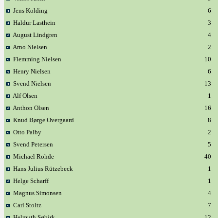
Jens Kolding
6
Haldur Lasthein
3
August Lindgren
4
Arno Nielsen
2
Flemming Nielsen
10
Henry Nielsen
6
Svend Nielsen
13
Alf Olsen
1
Anthon Olsen
16
Knud Børge Overgaard
8
Otto Palby
2
Svend Petersen
5
Michael Rohde
40
Hans Julius Rützebeck
1
Helge Scharff
1
Magnus Simonsen
4
Carl Stoltz
7
Helmuth Søbirk
12