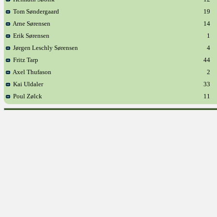
Tom Søndergaard
19
Arne Sørensen
14
Erik Sørensen
1
Jørgen Leschly Sørensen
4
Fritz Tarp
44
Axel Thufason
2
Kai Uldaler
33
Poul Zølck
11