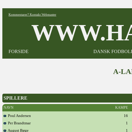
Kommentarer? Kontakt Webmaster
WWW.HA
FORSIDE
DANSK FODBOL
A-L
SPILLERE
NAVN
KAMPE
Poul Andersen
16
Per Brandtmar
1
August Bøge
1