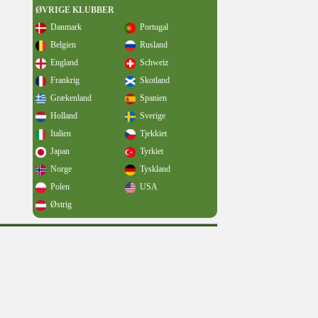
ØVRIGE KLUBBER
Danmark
Portugal
Belgien
Rusland
England
Schweiz
Frankrig
Skotland
Grækenland
Spanien
Holland
Sverige
Italien
Tjekkiet
Japan
Tyrkiet
Norge
Tyskland
Polen
USA
Østrig