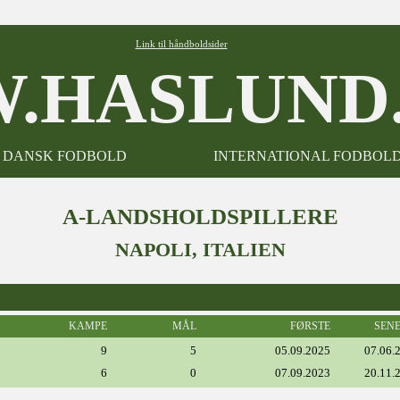
Link til håndboldsider
.HASLUND.
DANSK FODBOLD
INTERNATIONAL FODBOL
A-LANDSHOLDSPILLERE
NAPOLI, ITALIEN
KAMPE
MÅL
FØRSTE
SEN
9
5
05.09.2025
07.06.
6
0
07.09.2023
20.11.