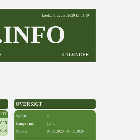
Lørdag 8. august 2026 kl. 01:19
INFO
D
KALENDER
OVERSIGT
ESTE
Spillere
2
2026
Kampe / mål
15 / 5
2023
Periode
07.09.2023 - 07.06.2026