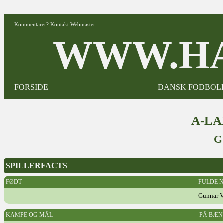
Kommentarer? Kontakt Webmaster
WWW.HA
FORSIDE
DANSK FODBOL
A-L
G
SPILLERFACTS
FØDT
FULDE 
Gunnar V
KAMPE OG MÅL
PÅ BÆN