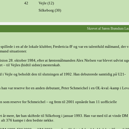
42
Vejle (12)
Silkeborg (30)
Skrevet af Søren Brøndum La
spillede i en af de lokale klubber, Fredericia fF og var en talentfuld målmand, der v
mand situationer.
vision 28. oktober 1984, efter at førstemålmanden Alex Nielsen var blevet udvist ug
– til Vejles (hidtil sidste) mesterskab.
d i Vejle og beholdt den til slutningen af 1992. Han debuterede samtidig på U21-
da han var reserve for en anden debutant, Peter Schmeichel i en OL-kval.-kamp i Lev
en som reserve for Schmeichel – og frem til 2001 opnåede han 11 uofficielle
t år mere, før han skiftede til Silkeborg i januar 1993. Han var med til at vinde DM 
i alt 376 kampe i den bedste række.