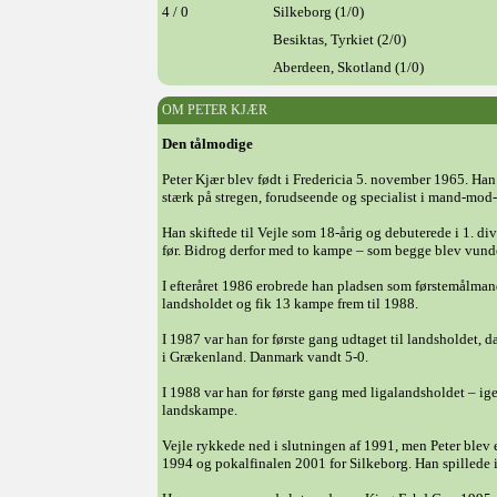
4 / 0
Silkeborg (1/0)
Besiktas, Tyrkiet (2/0)
Aberdeen, Skotland (1/0)
OM PETER KJÆR
Den tålmodige
Peter Kjær blev født i Fredericia 5. november 1965. Han 
stærk på stregen, forudseende og specialist i mand-mod-
Han skiftede til Vejle som 18-årig og debuterede i 1. di
før. Bidrog derfor med to kampe – som begge blev vundet 
I efteråret 1986 erobrede han pladsen som førstemålman
landsholdet og fik 13 kampe frem til 1988.
I 1987 var han for første gang udtaget til landsholdet, 
i Grækenland. Danmark vandt 5-0.
I 1988 var han for første gang med ligalandsholdet – ig
landskampe.
Vejle rykkede ned i slutningen af 1991, men Peter blev e
1994 og pokalfinalen 2001 for Silkeborg. Han spillede 