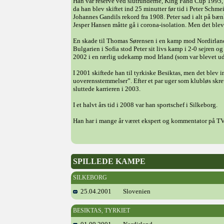
Han var reserve ved slutrunderne, King Fahd Cup 1995
da han blev skiftet ind 25 minutter før tid i Peter Sch
Johannes Gandils rekord fra 1908. Peter sad i alt på b
Jesper Hansen måtte gå i corona-isolation. Men det blev
En skade til Thomas Sørensen i en kamp mod Nordirlan
Bulgarien i Sofia stod Peter sit livs kamp i 2-0 sejren 
2002 i en rærlig udekamp mod Irland (som var blevet udsa
I 2001 skiftede han til tyrkiske Besiktas, men det blev 
uoverensstemmelser”. Efter et par uger som klubløs sk
sluttede karrieren i 2003.
I et halvt års tid i 2008 var han sportschef i Silkeborg.
Han har i mange år været ekspert og kommentator på TV
SPILLEDE KAMPE
SILKEBORG
25.04.2001
Slovenien
BESIKTAS, TYRKIET