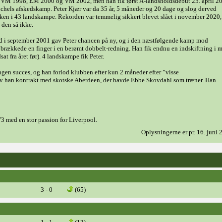
, VM 1998, EM 2000 og VM 2002, men han fik først A-landsholdsdebut 25. april 2
meichels afskedskamp. Peter Kjær var da 35 år, 5 måneder og 20 dage og slog derved
ænken i 43 landskampe. Rekorden var temmelig sikkert blevet slået i november 2020,
 den så ikke.
d i september 2001 gav Peter chancen på ny, og i den næstfølgende kamp mod
og brækkede en finger i en berømt dobbelt-redning. Han fik endnu en indskiftning i m
t fra året før). 4 landskampe fik Peter.
ingen succes, og han forlod klubben efter kun 2 måneder efter ”visse
rev han kontrakt med skotske Aberdeen, der havde Ebbe Skovdahl som træner. Han
3 med en stor passion for Liverpool.
Oplysningerne er pr. 16. juni
3 - 0
(65)