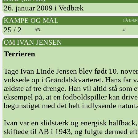
26. januar 2009 i Vedbæk
KAMPE OG MÅL
PÅ BÆN
25 / 2
AB
4
OM IVAN JENSEN
Terrieren
Tage Ivan Linde Jensen blev født 10. nov
voksede op i Grøndalskvarteret. Hans far va
ældste af tre drenge. Han vil altid stå som e
eksempel på, at en fodboldspiller kan drive
begunstiget med det helt indlysende naturta
Ivan var en slidstærk og energisk halfback
skiftede til AB i 1943, og fulgte dermed e