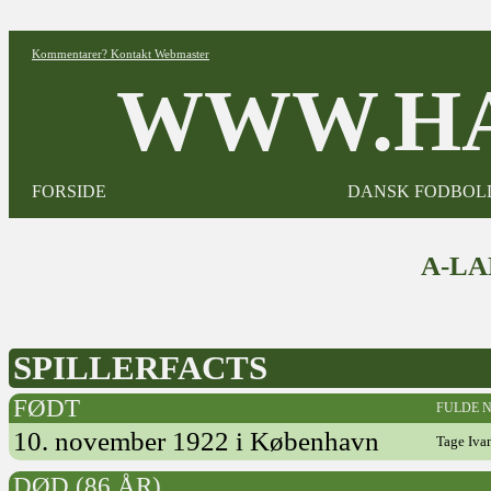
Kommentarer? Kontakt Webmaster
WWW.HA
FORSIDE
DANSK FODBOL
A-L
SPILLERFACTS
FØDT
FULDE 
10. november 1922 i København
Tage Iva
DØD (86 ÅR)