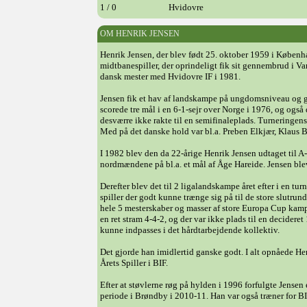
1 / 0
Hvidovre
OM HENRIK JENSEN
Henrik Jensen, der blev født 25. oktober 1959 i Københa
midtbanespiller, der oprindeligt fik sit gennembrud i Va
dansk mester med Hvidovre IF i 1981.
Jensen fik et hav af landskampe på ungdomsniveau og gj
scorede tre mål i en 6-1-sejr over Norge i 1976, og ogs
desværre ikke rakte til en semifinaleplads. Turneringe
Med på det danske hold var bl.a. Preben Elkjær, Klaus 
I 1982 blev den da 22-årige Henrik Jensen udtaget til A
nordmændene på bl.a. et mål af Åge Hareide. Jensen blev 
Derefter blev det til 2 ligalandskampe året efter i en 
spiller der godt kunne trænge sig på til de store slutrun
hele 5 mesterskaber og masser af store Europa Cup kamp
en ret stram 4-4-2, og der var ikke plads til en decideret
kunne indpasses i det hårdtarbejdende kollektiv.
Det gjorde han imidlertid ganske godt. I alt opnåede Hen
Årets Spiller i BIF.
Efter at støvlerne røg på hylden i 1996 forfulgte Jensen
periode i Brøndby i 2010-11. Han var også træner for BI