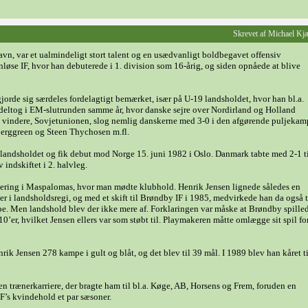
Skrevet af Michael Kj
vn, var et ualmindeligt stort talent og en usædvanligt boldbegavet offensiv
nløse IF, hvor han debuterede i 1. division som 16-årig, og siden opnåede at blive
orde sig særdeles fordelagtigt bemærket, især på U-19 landsholdet, hvor han bl.a.
å deltog i EM-slutrunden samme år, hvor danske sejre over Nordirland og Holland
ns vindere, Sovjetunionen, slog nemlig danskerne med 3-0 i den afgørende puljekam
Berggreen og Steen Thychosen m.fl.
-landsholdet og fik debut mod Norge 15. juni 1982 i Oslo. Danmark tabte med 2-1 t
indskiftet i 2. halvleg.
turnering i Maspalomas, hvor man mødte klubhold. Henrik Jensen lignede således en
der i landsholdsregi, og med et skift til Brøndby IF i 1985, medvirkede han da også t
e. Men landshold blev der ikke mere af. Forklaringen var måske at Brøndby spille
 10’er, hvilket Jensen ellers var som støbt til. Playmakeren måtte omlægge sit spil for
rik Jensen 278 kampe i gult og blåt, og det blev til 39 mål. I 1989 blev han kåret ti
 en trænerkarriere, der bragte ham til bl.a. Køge, AB, Horsens og Frem, foruden en
F’s kvindehold et par sæsoner.