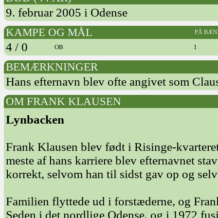
9. februar 2005 i Odense
KAMPE OG MÅL
PÅ BÆN
4 / 0
OB
1
BEMÆRKNINGER
Hans efternavn blev ofte angivet som Clau
OM FRANK KLAUSEN
Lynbacken
Frank Klausen blev født i Risinge-kvarteret
meste af hans karriere blev efternavnet sta
korrekt, selvom han til sidst gav op og sel
Familien flyttede ud i forstæderne, og Fran
Seden i det nordlige Odense, og i 1972 fu