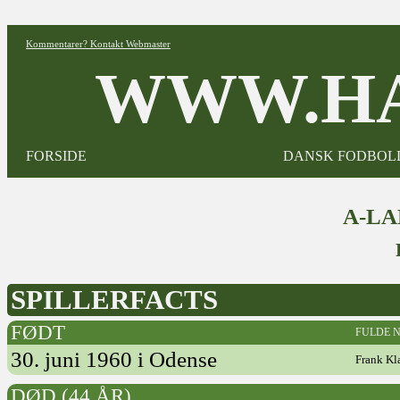
Kommentarer? Kontakt Webmaster
WWW.HA
FORSIDE
DANSK FODBOL
A-L
SPILLERFACTS
FØDT
FULDE 
30. juni 1960 i Odense
Frank Kl
DØD (44 ÅR)