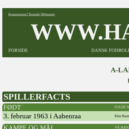
Kommentarer? Kontakt Webmaster
WWW.HA
FORSIDE
DANSK FODBOL
A-L
SPILLERFACTS
FØDT
FULDE 
3. februar 1963 i Aabenraa
Kim Kam
KAMPE OG MÅL
PÅ BÆN