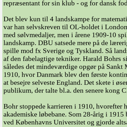
repræsentant for sin klub - og for dansk fo
Det blev kun til 4 landskampe for matemati
var han selvskreven til OL-holdet i Londo
med sølvmedaljer, men i årene 1909-10 sp
landskamp. DBU satsede mere på de læreri
spille mod fx Sverige og Tyskland. Så land
af den fabelagtige tekniker. Harald Bohrs
således det mindeværdige opgør på Sankt M
1910, hvor Danmark blev den første kontine
at besejre selveste England. Det skete i øse
publikum, der talte bl.a. den senere kong C
Bohr stoppede karrieren i 1910, hvorefter
akademiske løbebane. Som 28-årig i 1915 b
ved Københavns Universitet og gjorde altså