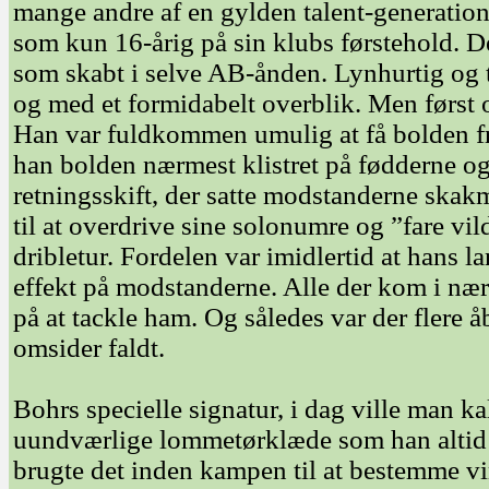
mange andre af en gylden talent-generatio
som kun 16-årig på sin klubs førstehold. De
som skabt i selve AB-ånden. Lynhurtig og 
og med et formidabelt overblik. Men først o
Han var fuldkommen umulig at få bolden fr
han bolden nærmest klistret på fødderne o
retningsskift, der satte modstanderne ska
til at overdrive sine solonumre og ”fare vil
dribletur. Fordelen var imidlertid at hans 
effekt på modstanderne. Alle der kom i nær
på at tackle ham. Og således var der flere 
omsider faldt.
Bohrs specielle signatur, i dag ville man k
uundværlige lommetørklæde som han altid
brugte det inden kampen til at bestemme v