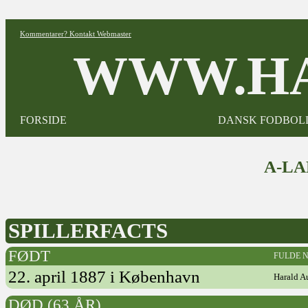
Kommentarer? Kontakt Webmaster
WWW.HA
FORSIDE
DANSK FODBOL
A-L
SPILLERFACTS
FØDT
FULDE 
22. april 1887 i København
Harald A
DØD (63 ÅR)