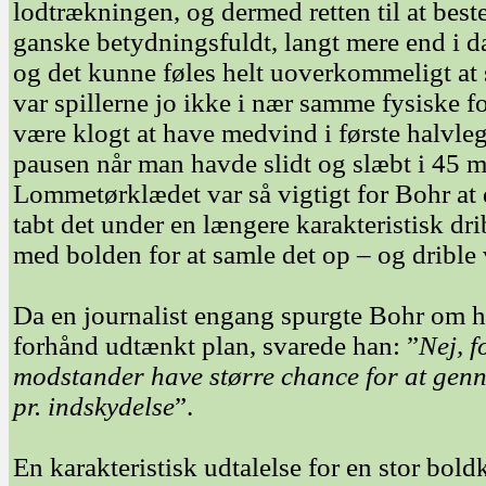
lodtrækningen, og dermed retten til at be
ganske betydningsfuldt, langt mere end i 
og det kunne føles helt uoverkommeligt at
var spillerne jo ikke i nær samme fysiske 
være klogt at have medvind i første halvle
pausen når man havde slidt og slæbt i 45 
Lommetørklædet var så vigtigt for Bohr at de
tabt det under en længere karakteristisk drib
med bolden for at samle det op – og drible v
Da en journalist engang spurgte Bohr om h
forhånd udtænkt plan, svarede han: ”
Nej, f
modstander have større chance for at gen
pr. indskydelse
”.
En karakteristisk udtalelse for en stor bol