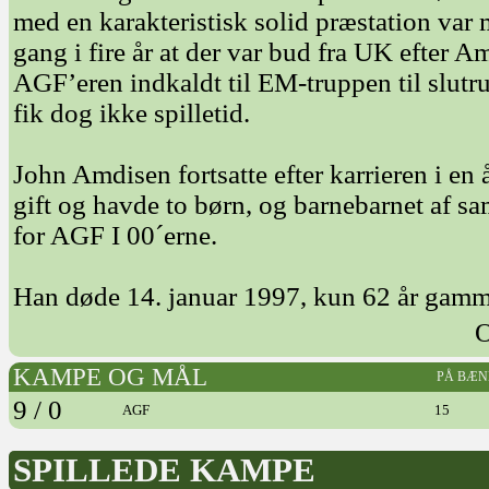
med en karakteristisk solid præstation var m
gang i fire år at der var bud fra UK efter A
AGF’eren indkaldt til EM-truppen til slutr
fik dog ikke spilletid.
John Amdisen fortsatte efter karrieren i e
gift og havde to børn, og barnebarnet af 
for AGF I 00´erne.
Han døde 14. januar 1997, kun 62 år gamm
O
KAMPE OG MÅL
PÅ BÆN
9 / 0
AGF
15
SPILLEDE KAMPE