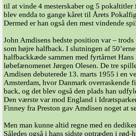
til at vinde 4 mesterskaber og 5 pokaltitle
blev endda to gange kåret til Årets Pokalfig
Dermed er han også den mest vindende spill
John Amdisens bedste position var – trods
som højre halfback. I slutningen af 50’ern
halfbackkæde sammen med fyrtårnet Hans C
løbefænomenet Jørgen Olesen. De tre spil
Amdisen debuterede 13. marts 1955 i en 
Amsterdam, hvor Danmark overraskende fik
back, og det blev også den plads han udfyl
Den værste var mod England i Idrætsparken
Finney fra Preston gav Amdisen noget at se 
Men man kunne altid regne med en dedikere
Således også i hans sidste optræden i rød