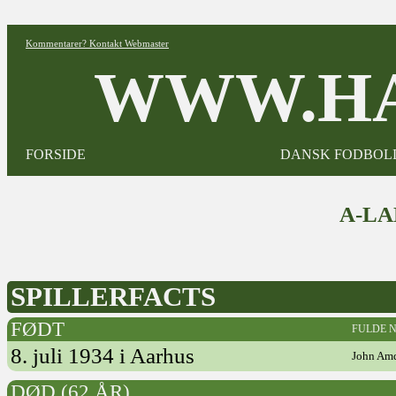
Kommentarer? Kontakt Webmaster
WWW.HA
FORSIDE
DANSK FODBOL
A-L
SPILLERFACTS
FØDT
FULDE 
8. juli 1934 i Aarhus
John Am
DØD (62 ÅR)