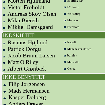
Morten Hjulmand
Sporting CP
Victor Froholdt
FC Porto
Andreas Skov Olsen
Wolfsburg
Mika Biereth
Monaco
Mikkel Damsgaard
Brentford
INDSKIFTET
Rasmus Højlund
Napoli
Patrick Dorgu
Manchester United
Jacob Bruun Larsen
burnley
Matt O'Riley
Marseille
Albert Grønbæk
Genoa
IKKE BENYTTET
Filip Jørgensen
Mads Hermansen
Kasper Dolberg
Anders Dreyer