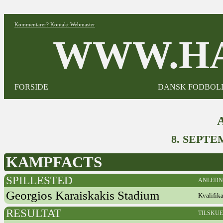
Kommentarer? Kontakt Webmaster
WWW.HA
FORSIDE
DANSK FODBOL
8. SEPT
KAMPFACTS
SPILLESTED
ANLEDN
Georgios Karaiskakis Stadium
Kvalifik
RESULTAT
TILSKU