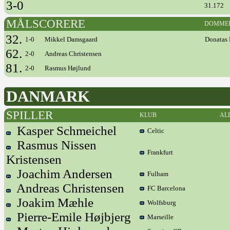
3-0
31.172
MÅLSCORERE
DOMME
32.
1-0
Mikkel Damsgaard
Donatas 
62.
2-0
Andreas Christensen
81.
2-0
Rasmus Højlund
DANMARK
SPILLER
KLUB
AL
Kasper Schmeichel
Celtic
Rasmus Nissen
Frankfurt
Kristensen
Joachim Andersen
Fulham
Andreas Christensen
FC Barcelona
Joakim Mæhle
Wolfsburg
Pierre-Emile Højbjerg
Marseille