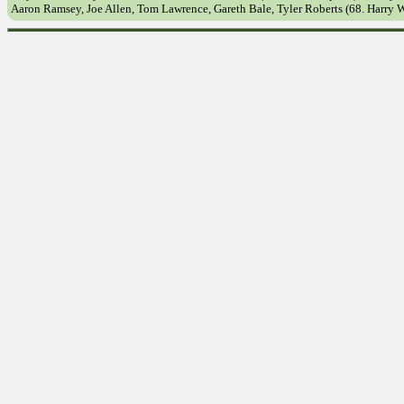
Aaron Ramsey, Joe Allen, Tom Lawrence, Gareth Bale, Tyler Roberts (68. Harry 