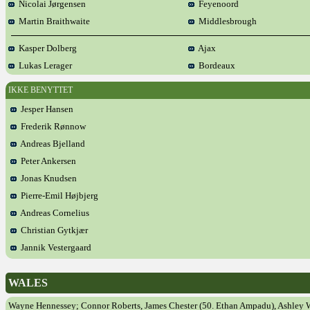
Nicolai Jørgensen
Feyenoord
Martin Braithwaite
Middlesbrough
Kasper Dolberg
Ajax
Lukas Lerager
Bordeaux
IKKE BENYTTET
Jesper Hansen
Frederik Rønnow
Andreas Bjelland
Peter Ankersen
Jonas Knudsen
Pierre-Emil Højbjerg
Andreas Cornelius
Christian Gytkjær
Jannik Vestergaard
WALES
Wayne Hennessey; Connor Roberts, James Chester (50. Ethan Ampadu), Ashley W