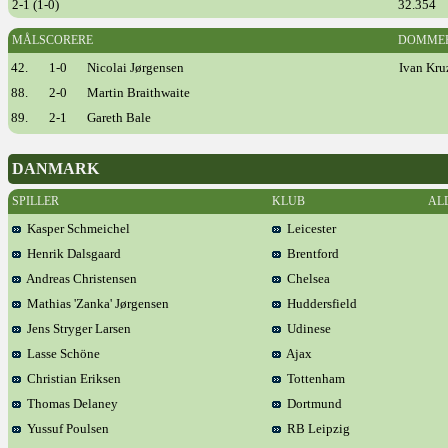
2-1 (1-0)
32.354
MÅLSCORERE
DOMME
42.
1-0
Nicolai Jørgensen
Ivan Kru
88.
2-0
Martin Braithwaite
89.
2-1
Gareth Bale
DANMARK
SPILLER
KLUB
AL
Kasper Schmeichel
Leicester
Henrik Dalsgaard
Brentford
Andreas Christensen
Chelsea
Mathias 'Zanka' Jørgensen
Huddersfield
Jens Stryger Larsen
Udinese
Lasse Schöne
Ajax
Christian Eriksen
Tottenham
Thomas Delaney
Dortmund
Yussuf Poulsen
RB Leipzig