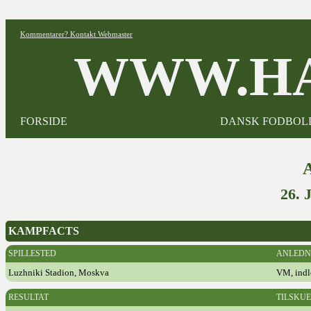
Kommentarer? Kontakt Webmaster
WWW.HA
FORSIDE
DANSK FODBOL
26.
KAMPFACTS
SPILLESTED
ANLEDN
Luzhniki Stadion, Moskva
VM, indl
RESULTAT
TILSKU