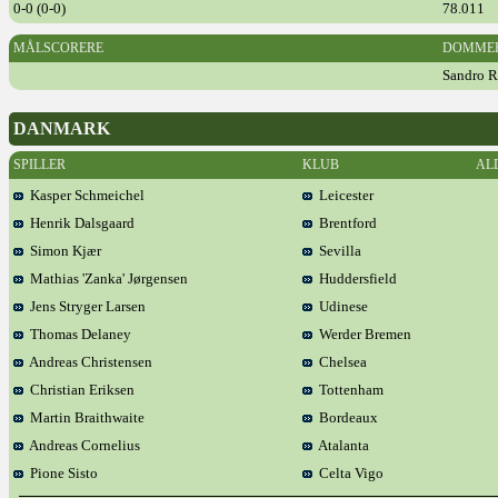
0-0 (0-0)
78.011
MÅLSCORERE
DOMME
Sandro Ri
DANMARK
SPILLER
KLUB
AL
Kasper Schmeichel
Leicester
Henrik Dalsgaard
Brentford
Simon Kjær
Sevilla
Mathias 'Zanka' Jørgensen
Huddersfield
Jens Stryger Larsen
Udinese
Thomas Delaney
Werder Bremen
Andreas Christensen
Chelsea
Christian Eriksen
Tottenham
Martin Braithwaite
Bordeaux
Andreas Cornelius
Atalanta
Pione Sisto
Celta Vigo