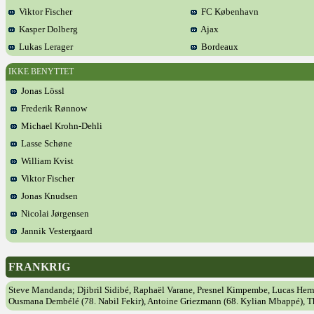
Viktor Fischer
FC København
Kasper Dolberg
Ajax
Lukas Lerager
Bordeaux
IKKE BENYTTET
Jonas Lössl
Frederik Rønnow
Michael Krohn-Dehli
Lasse Schøne
William Kvist
Viktor Fischer
Jonas Knudsen
Nicolai Jørgensen
Jannik Vestergaard
FRANKRIG
Steve Mandanda; Djibril Sidibé, Raphaël Varane, Presnel Kimpembe, Lucas Her
Ousmana Dembélé (78. Nabil Fekir), Antoine Griezmann (68. Kylian Mbappé), T