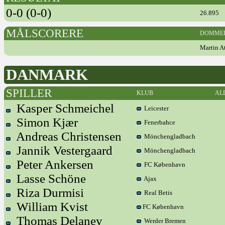
0-0 (0-0)
26.895
MÅLSCORERE
DOMME
Martin A
DANMARK
SPILLER
KLUB
AL
Kasper Schmeichel
Leicester
Simon Kjær
Fenerbahce
Andreas Christensen
Mönchengladbach
Jannik Vestergaard
Mönchengladbach
Peter Ankersen
FC København
Lasse Schöne
Ajax
Riza Durmisi
Real Betis
William Kvist
FC København
Thomas Delaney
Werder Bremen