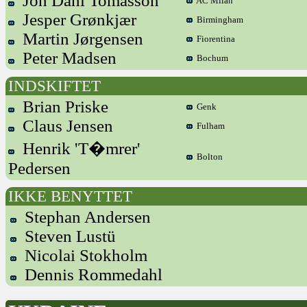
Jon Dahl Tomasson
AC Milan
Jesper Grønkjær
Birmingham
Martin Jørgensen
Fiorentina
Peter Madsen
Bochum
INDSKIFTET
Brian Priske
Genk
Claus Jensen
Fulham
Henrik 'T�mrer'
Bolton
Pedersen
IKKE BENYTTET
Stephan Andersen
Steven Lustü
Nicolai Stokholm
Dennis Rommedahl