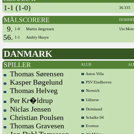
1-1 (1-0)
36.335
MÅLSCORERE
DOMME
9.
1-0
Martin Jørgensen
Urs Meie
56.
1-1
Andriy Husyn
DANMARK
SPILLER
KLUB
AL
Thomas Sørensen
Aston Villa
Kasper Bøgelund
PSV Eindhoven
Thomas Helveg
Norwich
Per Kr�ldrup
Udinese
Niclas Jensen
Dortmund
Christian Poulsen
Schalke 04
Thomas Gravesen
Everton