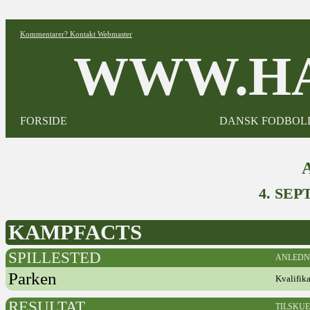
Kommentarer? Kontakt Webmaster
WWW.HA
FORSIDE
DANSK FODBOL
4. SE
KAMPFACTS
SPILLESTED
ANLEDN
Parken
Kvalifik
RESULTAT
TILSKU