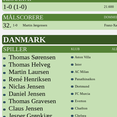
1-0 (1-0)
21.600
MÅLSCORERE
DOMME
32.
1-0
Martin Jørgensen
Franz-Xa
DANMARK
SPILLER
KLUB
AL
Thomas Sørensen
Aston Villa
Thomas Helveg
Inter
Martin Laursen
AC Milan
René Henriksen
Panathinaikos
Niclas Jensen
Dortmund
Daniel Jensen
FC Murcia
Thomas Gravesen
Everton
Claus Jensen
Charlton
Jesper Grønkjær
Chelsea