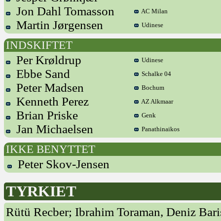
Jon Dahl Tomasson
AC Milan
Martin Jørgensen
Udinese
INDSKIFTET
Per Krøldrup
Udinese
Ebbe Sand
Schalke 04
Peter Madsen
Bochum
Kenneth Perez
AZ Alkmaar
Brian Priske
Genk
Jan Michaelsen
Panathinaikos
IKKE BENYTTET
Peter Skov-Jensen
TYRKIET
Rütü Recber; Ibrahim Toraman, Deniz Bari