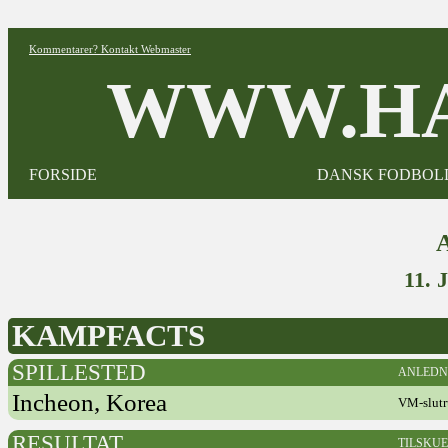
Kommentarer? Kontakt Webmaster
WWW.HA
FORSIDE
DANSK FODBOL
11.
KAMPFACTS
SPILLESTED
ANLEDN
Incheon, Korea
VM-slutr
RESULTAT
TILSKU