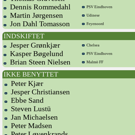
Dennis Rommedahl
PSV Eindhoven
Martin Jørgensen
Udinese
Jon Dahl Tomasson
Feyenoord
INDSKIFTET
Jesper Grønkjær
Chelsea
Kasper Bøgelund
PSV Eindhoven
Brian Steen Nielsen
Malmö FF
IKKE BENYTTET
Peter Kjær
Jesper Christiansen
Ebbe Sand
Steven Lustü
Jan Michaelsen
Peter Madsen
Peter Løvenkrands