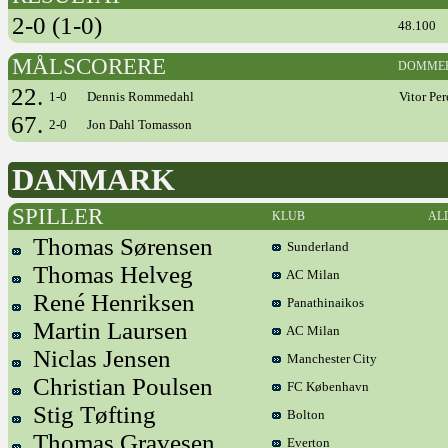
2-0 (1-0)
48.100
MÅLSCORERE
DOMME
22.
1-0
Dennis Rommedahl
Vitor Per
67.
2-0
Jon Dahl Tomasson
DANMARK
SPILLER
KLUB
AL
Thomas Sørensen
Sunderland
Thomas Helveg
AC Milan
René Henriksen
Panathinaikos
Martin Laursen
AC Milan
Niclas Jensen
Manchester City
Christian Poulsen
FC København
Stig Tøfting
Bolton
Thomas Gravesen
Everton