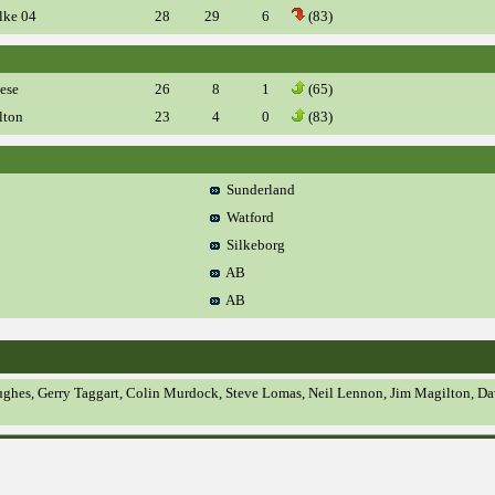
ke 04
28
29
6
(83)
ese
26
8
1
(65)
lton
23
4
0
(83)
Sunderland
Watford
Silkeborg
AB
AB
 Hughes, Gerry Taggart, Colin Murdock, Steve Lomas, Neil Lennon, Jim Magilton, D