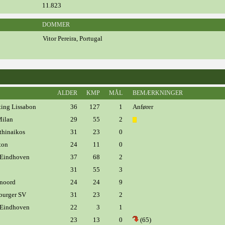
11.823
DOMMER
Vitor Pereira, Portugal
ALDER
KMP
MÅL
BEMÆRKNINGER
ing Lissabon
36
127
1
Anfører
ilan
29
55
2
hinaikos
31
23
0
ton
24
11
0
Eindhoven
37
68
2
31
55
3
noord
24
24
9
urger SV
31
23
2
Eindhoven
22
3
1
23
13
0
(65)