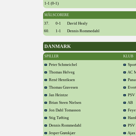
1-1 (0-1)
MÅLSCORERE
37.
0-1
David Healy
60.
1-1
Dennis Rommedahl
DANMARK
SPILLER
KLUB
Peter Schmeichel
Sport
Thomas Helveg
AC M
René Henriksen
Panat
Thomas Gravesen
Ever
Jan Heintze
PSV 
Brian Steen Nielsen
AB
Jon Dahl Tomasson
Feye
Stig Tøfting
Hamb
Dennis Rommedahl
PSV 
Jesper Grønkjær
Ajax