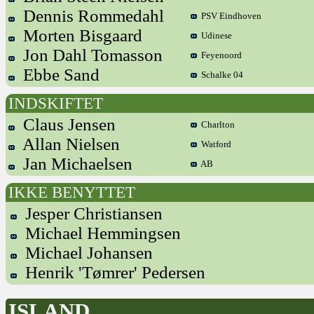
Dennis Rommedahl
PSV Eindhoven
Morten Bisgaard
Udinese
Jon Dahl Tomasson
Feyenoord
Ebbe Sand
Schalke 04
INDSKIFTET
Claus Jensen
Charlton
Allan Nielsen
Watford
Jan Michaelsen
AB
IKKE BENYTTET
Jesper Christiansen
Michael Hemmingsen
Michael Johansen
Henrik 'Tømrer' Pedersen
ISLAND