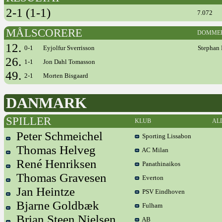
2-1 (1-1)
7.072
MÅLSCORERE
DOMME
12.
0-1
Eyjolfur Sverrisson
Stephan 
26.
1-1
Jon Dahl Tomasson
49.
2-1
Morten Bisgaard
DANMARK
SPILLER
KLUB
AL
Peter Schmeichel
Sporting Lissabon
Thomas Helveg
AC Milan
René Henriksen
Panathinaikos
Thomas Gravesen
Everton
Jan Heintze
PSV Eindhoven
Bjarne Goldbæk
Fulham
Brian Steen Nielsen
AB