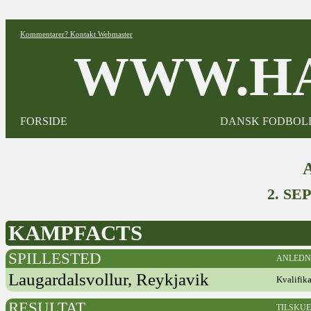
Kommentarer? Kontakt Webmaster
WWW.HA
FORSIDE
DANSK FODBOL
2. SE
KAMPFACTS
SPILLESTED
ANLEDN
Laugardalsvollur, Reykjavik
Kvalifik
RESULTAT
TILSKU