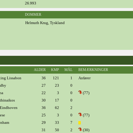
26.993
DOMMER
Helmuth Krug, Tyskland
ALDER
KMP
MÅL
BEMÆRKNINGER
ing Lissabon
36
121
1
Anfører
dby
27
23
0
na
22
3
0
(77)
hinaikos
30
17
0
Eindhoven
36
62
2
ese
25
3
0
(77)
enham
29
33
7
31
50
2
(30)