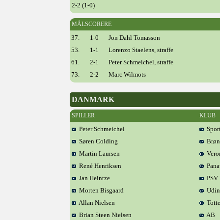
2-2 (1-0)
MÅLSCORERE
37.
1-0
Jon Dahl Tomasson
53.
1-1
Lorenzo Staelens, straffe
61.
2-1
Peter Schmeichel, straffe
73.
2-2
Marc Wilmots
DANMARK
SPILLER
KLUB
Peter Schmeichel
Sport
Søren Colding
Brøn
Martin Laursen
Vero
René Henriksen
Panat
Jan Heintze
PSV 
Morten Bisgaard
Udin
Allan Nielsen
Tott
Brian Steen Nielsen
AB