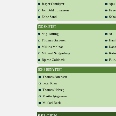
Jesper Grønkjær
Ajax
Jon Dahl Tomasson
Feye
Ebbe Sand
Schal
INDSKIFTET
Stig Tøfting
AGF
Thomas Gravesen
Hamb
Miklos Molnar
Kansa
Michael Schjønberg
Kaise
Bjarne Goldbæk
Fulh
IKKE BENYTTET
Thomas Sørensen
Peter Kjær
Thomas Helveg
Martin Jørgensen
Mikkel Beck
BELGIEN