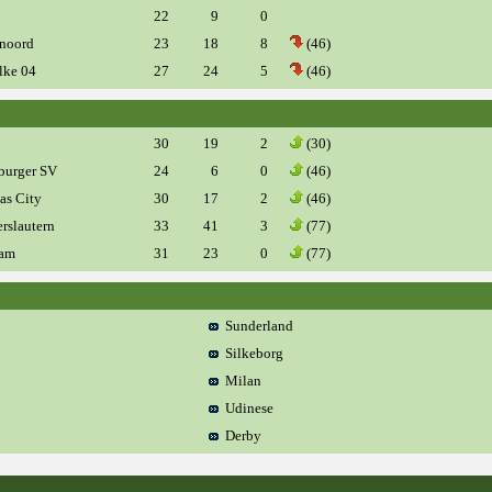
22
9
0
noord
23
18
8
(46)
ke 04
27
24
5
(46)
30
19
2
(30)
urger SV
24
6
0
(46)
s City
30
17
2
(46)
rslautern
33
41
3
(77)
am
31
23
0
(77)
Sunderland
Silkeborg
Milan
Udinese
Derby