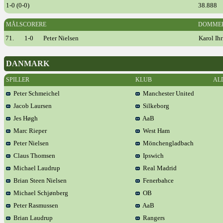
1-0 (0-0)
38.888
MÅLSCORERE
DOMME
71.
1-0
Peter Nielsen
Karol Ihr
DANMARK
SPILLER
KLUB
AL
Peter Schmeichel
Manchester United
Jacob Laursen
Silkeborg
Jes Høgh
AaB
Marc Rieper
West Ham
Peter Nielsen
Mönchengladbach
Claus Thomsen
Ipswich
Michael Laudrup
Real Madrid
Brian Steen Nielsen
Fenerbahce
Michael Schjønberg
OB
Peter Rasmussen
AaB
Brian Laudrup
Rangers