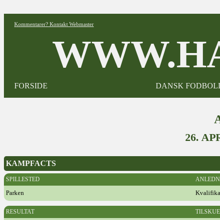
Kommentarer? Kontakt Webmaster
WWW.HA
FORSIDE
DANSK FODBOL
26. A
KAMPFACTS
SPILLESTED
ANLEDN
Parken
Kvalifik
RESULTAT
TILSKU