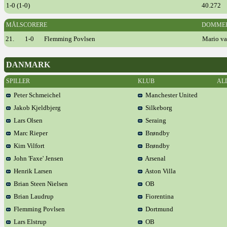
1-0 (1-0)
40.272
MÅLSCORERE
DOMME
21.
1-0
Flemming Povlsen
Mario va
DANMARK
SPILLER
KLUB
AL
Peter Schmeichel
Manchester United
Jakob Kjeldbjerg
Silkeborg
Lars Olsen
Seraing
Marc Rieper
Brøndby
Kim Vilfort
Brøndby
John 'Faxe' Jensen
Arsenal
Henrik Larsen
Aston Villa
Brian Steen Nielsen
OB
Brian Laudrup
Fiorentina
Flemming Povlsen
Dortmund
Lars Elstrup
OB