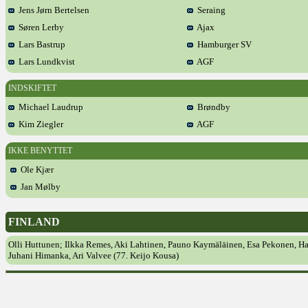
Jens Jørn Bertelsen
Seraing
Søren Lerby
Ajax
Lars Bastrup
Hamburger SV
Lars Lundkvist
AGF
INDSKIFTET
Michael Laudrup
Brøndby
Kim Ziegler
AGF
IKKE BENYTTET
Ole Kjær
Jan Mølby
FINLAND
Olli Huttunen; Ilkka Remes, Aki Lahtinen, Pauno Kaymäläinen, Esa Pekonen, Hann
Juhani Himanka, Ari Valvee (77. Keijo Kousa)