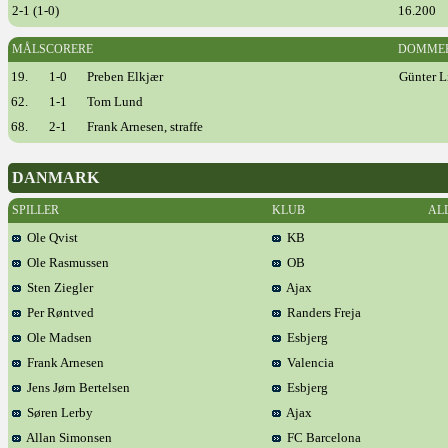
2-1 (1-0)
16.200
MÅLSCORERE
DOMME
19.
1-0
Preben Elkjær
Günter L
62.
1-1
Tom Lund
68.
2-1
Frank Arnesen, straffe
DANMARK
SPILLER
KLUB
AL
Ole Qvist
KB
Ole Rasmussen
OB
Sten Ziegler
Ajax
Per Røntved
Randers Freja
Ole Madsen
Esbjerg
Frank Arnesen
Valencia
Jens Jørn Bertelsen
Esbjerg
Søren Lerby
Ajax
Allan Simonsen
FC Barcelona