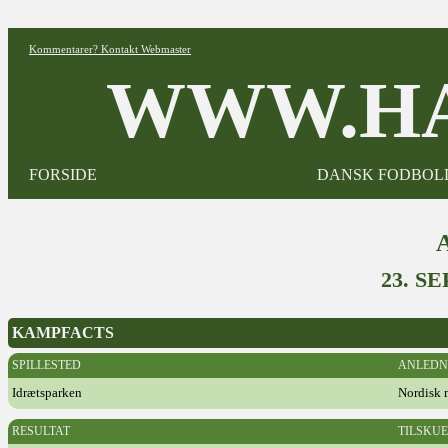
Kommentarer? Kontakt Webmaster
WWW.HA
FORSIDE
DANSK FODBOL
23. S
KAMPFACTS
SPILLESTED
ANLEDN
Idrætsparken
Nordisk 
RESULTAT
TILSKU