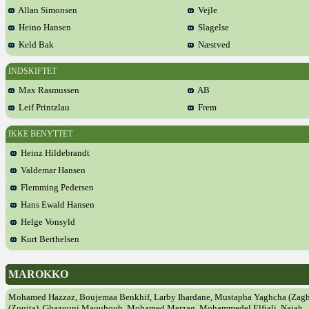
Allan Simonsen
Vejle
Heino Hansen
Slagelse
Keld Bak
Næstved
INDSKIFTET
Max Rasmussen
AB
Leif Printzlau
Frem
IKKE BENYTTET
Heinz Hildebrandt
Valdemar Hansen
Flemming Pedersen
Hans Ewald Hansen
Helge Vonsyld
Kurt Berthelsen
MAROKKO
Mohamed Hazzaz, Boujemaa Benkhif, Larby Ihardane, Mustapha Yaghcha (Zaghran
(Zouita), Ghazouni Maouhoub, Mohamed Merzag, Mohammedel Elfiali, Najah