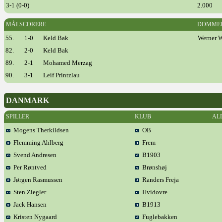
3-1 (0-0)
2.000
MÅLSCORERE
DOMME
55.
1-0
Keld Bak
Werner 
82.
2-0
Keld Bak
89.
2-1
Mohamed Merzag
90.
3-1
Leif Printzlau
DANMARK
SPILLER
KLUB
AL
Mogens Therkildsen
OB
Flemming Ahlberg
Frem
Svend Andresen
B1903
Per Røntved
Brønshøj
Jørgen Rasmussen
Randers Freja
Sten Ziegler
Hvidovre
Jack Hansen
B1913
Kristen Nygaard
Fuglebakken