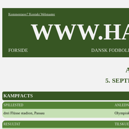
Kommentarer? Kontakt Webmaster
WWW.HA
FORSIDE
DANSK FODBOL
5. SEP
KAMPFACTS
SPILLESTED
ANLEDN
drei Flüsse stadion, Passau
Olympisk
RESULTAT
TILSKU