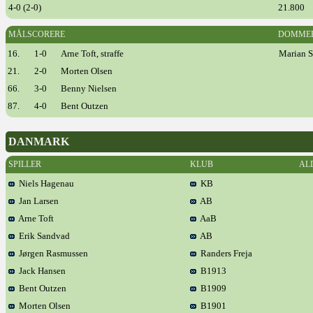
4-0 (2-0)
21.800
MÅLSCORERE
DOMME
16.
1-0
Arne Toft, straffe
Marian S
21.
2-0
Morten Olsen
66.
3-0
Benny Nielsen
87.
4-0
Bent Outzen
DANMARK
SPILLER
KLUB
AL
Niels Hagenau
KB
Jan Larsen
AB
Arne Toft
AaB
Erik Sandvad
AB
Jørgen Rasmussen
Randers Freja
Jack Hansen
B1913
Bent Outzen
B1909
Morten Olsen
B1901