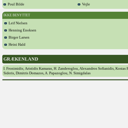
Poul Bilde
Vejle
IKKE BENYTTET
Leif Nielsen
Henning Enoksen
Birger Larsen
Heini Hald
GRÆKENLAND
I. Fronimidis; Aristidis Kamaras, H. Zanderoglou, Alexandros Sofianidis, Kostas P
Sideris, Dimitris Domazos, A. Papazoglou, N. Simigdalas