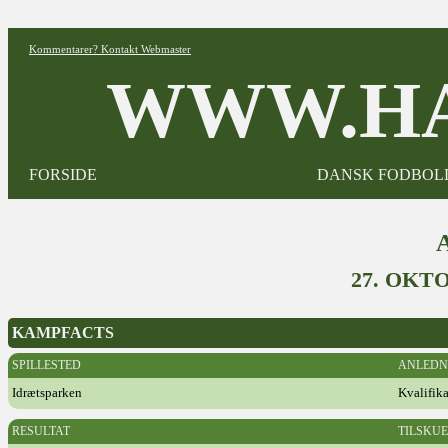
Kommentarer? Kontakt Webmaster
WWW.HA
FORSIDE
DANSK FODBOL
27. OKT
KAMPFACTS
SPILLESTED
ANLEDN
Idrætsparken
Kvalifik
RESULTAT
TILSKU