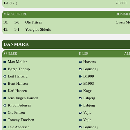
1-1 (1-1)
28.600
MÅLSCORERE
DOMME
10.
1-0
Ole Fritsen
Owen McC
45.
1-1
Yeorgios Sideris
DANMARK
SPILLER
KLUB
AL
Max Møller
Horsens
Børge Thorup
Brønshøj
Leif Hartwig
B1909
Bent Hansen
B1903
Karl Hansen
Køge
Jens Jørgen Hansen
Esbjerg
Knud Pedersen
Esbjerg
Ole Fritsen
Vejle
Tommy Troelsen
Vejle
Ove Andersen
Brønshøj