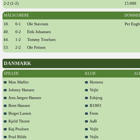
2-2 (1-2)
15.000
MÅLSCORERE
DOMME
18.
0-1
Ole Stavrum
Per Engb
40.
0-2
Erik Johansen
44.
1-2
Tommy Troelsen
53.
2-2
Ole Fritsen
DANMARK
SPILLER
KLUB
AL
Max Møller
Horsens
Johnny Hansen
Vejle
Jens Jørgen Hansen
Esbjerg
Bent Hansen
B1903
Birger Larsen
Frem
Kjeld Thorst
AaB
Kaj Poulsen
Vejle
Poul Bilde
Vejle