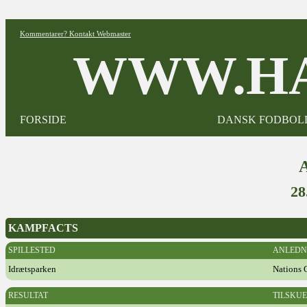
Kommentarer? Kontakt Webmaster
WWW.HA
FORSIDE
DANSK FODBOL
28
KAMPFACTS
SPILLESTED
ANLEDN
Idrætsparken
Nations 
RESULTAT
TILSKU