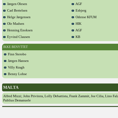
Jørgen Olesen
AGF
Carl Bertelsen
Esbjerg
Helge Jørgensen
Odense KFUM
Ole Madsen
HIK
Henning Enoksen
AGF
Eyvind Clausen
KB
IKKE BENYTTET
Finn Sterobo
Jørgen Hansen
Villy Kragh
Benny Lohse
MALTA
Alfred Mizzi; John Privitera, Lolly Debattista, Frank Zammit, Joe Cilia, Lino F
Publius Demanuele