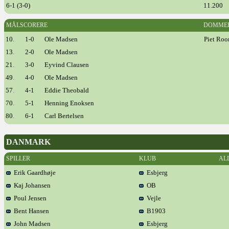
6-1 (3-0)
11.200
MÅLSCORERE
DOMME
10.
1-0
Ole Madsen
Piet Roo
13.
2-0
Ole Madsen
21.
3-0
Eyvind Clausen
49.
4-0
Ole Madsen
57.
4-1
Eddie Theobald
70.
5-1
Henning Enoksen
80.
6-1
Carl Bertelsen
DANMARK
SPILLER
KLUB
AL
Erik Gaardhøje
Esbjerg
Kaj Johansen
OB
Poul Jensen
Vejle
Bent Hansen
B1903
John Madsen
Esbjerg