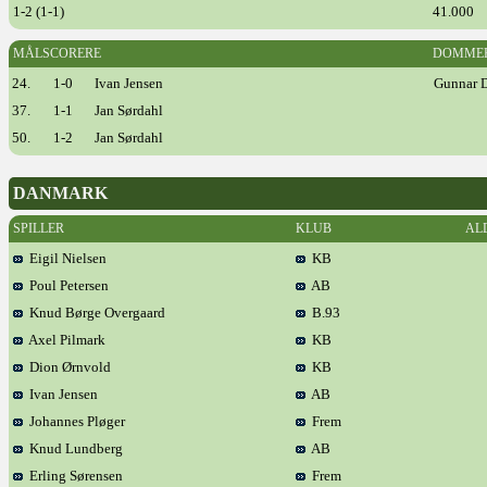
1-2 (1-1)
41.000
MÅLSCORERE
DOMME
24.
1-0
Ivan Jensen
Gunnar D
37.
1-1
Jan Sørdahl
50.
1-2
Jan Sørdahl
DANMARK
SPILLER
KLUB
AL
Eigil Nielsen
KB
Poul Petersen
AB
Knud Børge Overgaard
B.93
Axel Pilmark
KB
Dion Ørnvold
KB
Ivan Jensen
AB
Johannes Pløger
Frem
Knud Lundberg
AB
Erling Sørensen
Frem