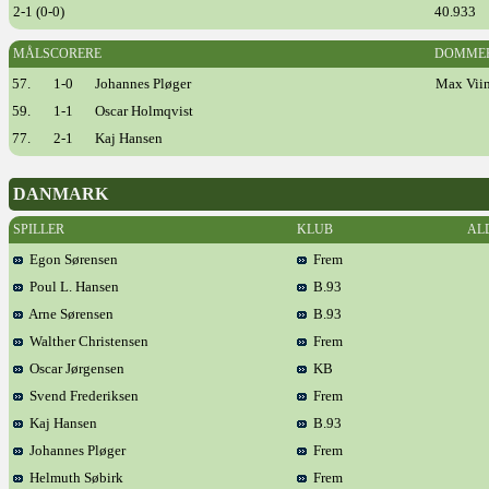
2-1 (0-0)
40.933
MÅLSCORERE
DOMME
57.
1-0
Johannes Pløger
Max Viin
59.
1-1
Oscar Holmqvist
77.
2-1
Kaj Hansen
DANMARK
SPILLER
KLUB
AL
Egon Sørensen
Frem
Poul L. Hansen
B.93
Arne Sørensen
B.93
Walther Christensen
Frem
Oscar Jørgensen
KB
Svend Frederiksen
Frem
Kaj Hansen
B.93
Johannes Pløger
Frem
Helmuth Søbirk
Frem