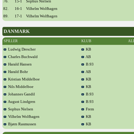
76.
15-1
Sophus Nielsen
82.
16-1
Vilhelm Wolfhagen
89.
17-1
Vilhelm Wolfhagen
DANMARK
SPILLER
KLUB
AL
Ludwig Drescher
KB
Charles Buchwald
AB
Harald Hansen
B.93
Harald Bohr
AB
Kristian Middelboe
KB
Nils Middelboe
KB
Johannes Gandil
B.93
August Lindgren
B.93
Sophus Nielsen
Frem
Vilhelm Wolfhagen
KB
Bjørn Rasmussen
KB