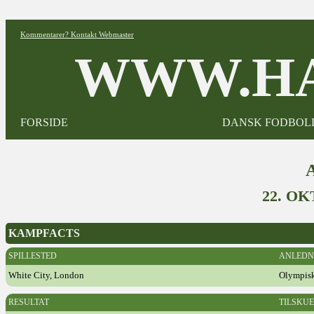
Kommentarer? Kontakt Webmaster
WWW.HA
FORSIDE
DANSK FODBOL
22. O
KAMPFACTS
SPILLESTED
ANLEDN
White City, London
Olympisk
RESULTAT
TILSKU