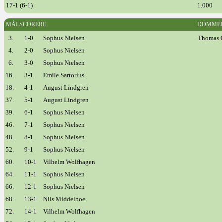
17-1 (6-1)
1.000
MÅLSCORERE
DOMME
3.
1-0
Sophus Nielsen
Thomas 
4.
2-0
Sophus Nielsen
6.
3-0
Sophus Nielsen
16.
3-1
Emile Sartorius
18.
4-1
August Lindgren
37.
5-1
August Lindgren
39.
6-1
Sophus Nielsen
46.
7-1
Sophus Nielsen
48.
8-1
Sophus Nielsen
52.
9-1
Sophus Nielsen
60.
10-1
Vilhelm Wolfhagen
64.
11-1
Sophus Nielsen
66.
12-1
Sophus Nielsen
68.
13-1
Nils Middelboe
72.
14-1
Vilhelm Wolfhagen