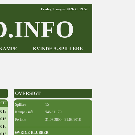
Fredag 7. august 2026 kl. 19:57
.INFO
-KAMPE
KVINDE A-SPILLERE
OVERSIGT
ESTE
Spillere
15
2013
Kampe / mål
546 / 1.179
2016
Periode
31.07.2009 - 21.03.2018
2010
ØVRIGE KLUBBER
2015