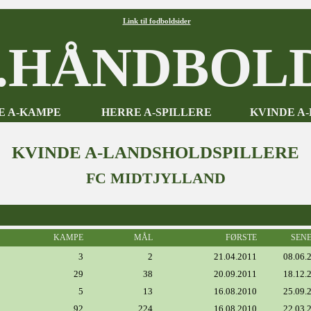
Link til fodboldsider
HÅNDBOLD
E A-KAMPE
HERRE A-SPILLERE
KVINDE A
KVINDE A-LANDSHOLDSPILLERE
FC MIDTJYLLAND
KAMPE
MÅL
FØRSTE
SEN
3
2
21.04.2011
08.06.
29
38
20.09.2011
18.12.
5
13
16.08.2010
25.09.
92
224
16.08.2010
22.03.