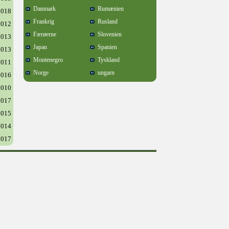
Danmark
Rumænien
2018
Frankrig
Rusland
2012
Færøerne
Slovenien
2013
Japan
Spanien
2013
Montenegro
Tyskland
2011
Norge
ungarn
2016
2010
2017
2015
2014
2017