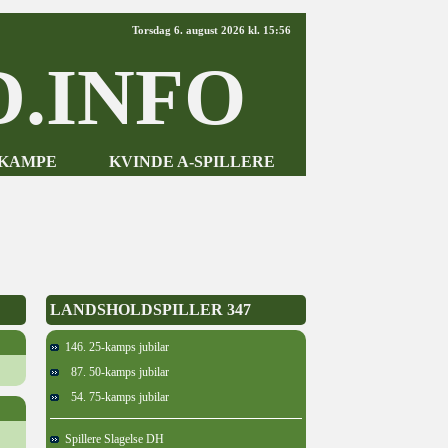
Torsdag 6. august 2026 kl. 15:56
.INFO
-KAMPE
KVINDE A-SPILLERE
LANDSHOLDSPILLER 347
146. 25-kamps jubilar
87. 50-kamps jubilar
54. 75-kamps jubilar
Spillere Slagelse DH