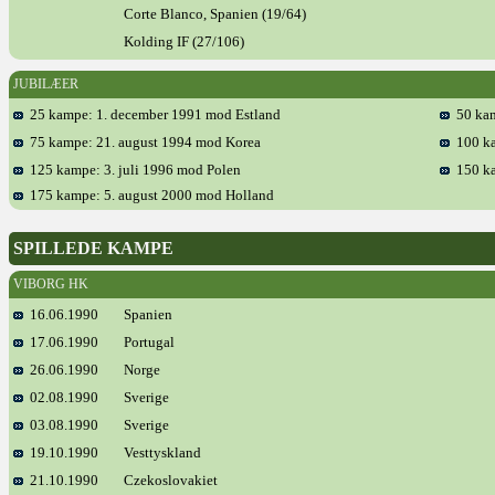
Corte Blanco, Spanien (19/64)
Kolding IF (27/106)
JUBILÆER
25 kampe: 1. december 1991 mod Estland
50 kam
75 kampe: 21. august 1994 mod Korea
100 ka
125 kampe: 3. juli 1996 mod Polen
150 ka
175 kampe: 5. august 2000 mod Holland
SPILLEDE KAMPE
VIBORG HK
16.06.1990
Spanien
17.06.1990
Portugal
26.06.1990
Norge
02.08.1990
Sverige
03.08.1990
Sverige
19.10.1990
Vesttyskland
21.10.1990
Czekoslovakiet