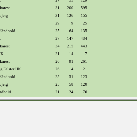
C
27
55
129
arest
31
200
595
bjerg
31
126
155
m
29
9
25
Håndbold
25
64
135
C
27
147
434
arest
34
215
443
HK
21
14
7
arest
26
91
261
g Falster HK
26
14
21
Håndbold
25
51
123
bjerg
25
58
120
åndbold
21
24
76