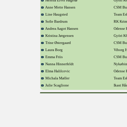
Helena Elver Hagesø
Györi K
Anne Mette Hansen
CSM Buk
Line Haugsted
Team Es
Sofie Bardrum
RK Kri
Andrea Aagot Hansen
Odense 
Kristina Jørgensen
Györi K
Trine Østergaard
CSM Buk
Laura Borg
Viborg 
Emma Friis
CSM Buk
Nanna Hinnerfeldt
Nykøbin
Elma Halilcevic
Odense 
Michala Møller
Team Es
Julie Scaglione
Ikast H