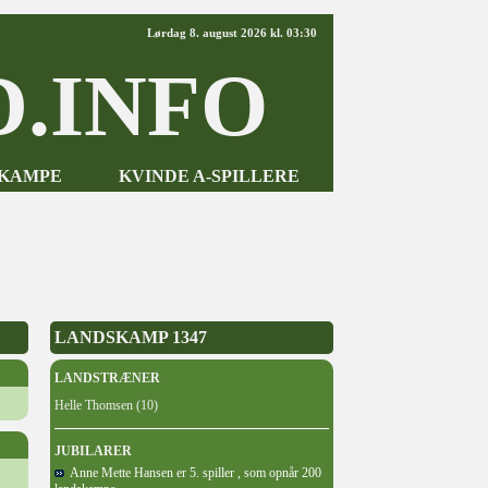
Lørdag 8. august 2026 kl. 03:30
.INFO
-KAMPE
KVINDE A-SPILLERE
LANDSKAMP 1347
LANDSTRÆNER
Helle Thomsen (10)
JUBILARER
Anne Mette Hansen er 5. spiller , som opnår 200