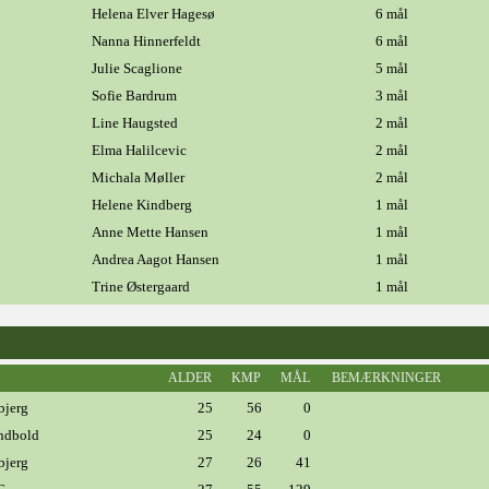
Helena Elver Hagesø
6 mål
Nanna Hinnerfeldt
6 mål
Julie Scaglione
5 mål
Sofie Bardrum
3 mål
Line Haugsted
2 mål
Elma Halilcevic
2 mål
Michala Møller
2 mål
Helene Kindberg
1 mål
Anne Mette Hansen
1 mål
Andrea Aagot Hansen
1 mål
Trine Østergaard
1 mål
ALDER
KMP
MÅL
BEMÆRKNINGER
bjerg
25
56
0
åndbold
25
24
0
bjerg
27
26
41