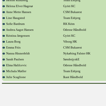
Helene Kindberg
Team Esbjerg
Helena Elver Hagesø
Györi KC
Anne Mette Hansen
CSM Bukarest
Line Haugsted
Team Esbjerg
Sofie Bardrum
RK Krim
Andrea Aagot Hansen
Odense Håndbold
Kristina Jørgensen
Györi KC
Laura Borg
Viborg HK
Emma Friis
CSM Bukarest
Nanna Hinnerfeldt
Nykøbing Falster HK
Sarah Paulsen
SønderjyskE
Elma Halilcevic
Odense Håndbold
Michala Møller
Team Esbjerg
Julie Scaglione
Ikast Håndbold