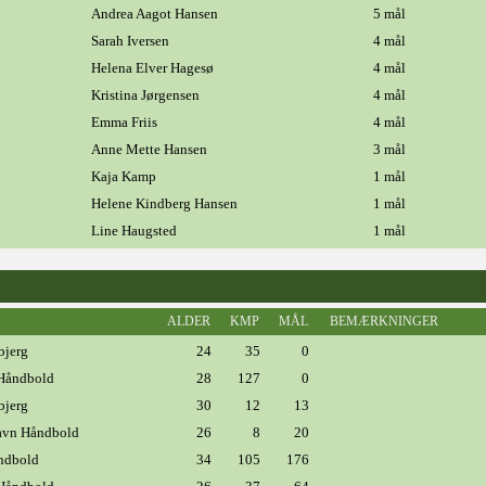
Andrea Aagot Hansen
5 mål
Sarah Iversen
4 mål
Helena Elver Hagesø
4 mål
Kristina Jørgensen
4 mål
Emma Friis
4 mål
Anne Mette Hansen
3 mål
Kaja Kamp
1 mål
Helene Kindberg Hansen
1 mål
Line Haugsted
1 mål
ALDER
KMP
MÅL
BEMÆRKNINGER
bjerg
24
35
0
Håndbold
28
127
0
bjerg
30
12
13
vn Håndbold
26
8
20
åndbold
34
105
176