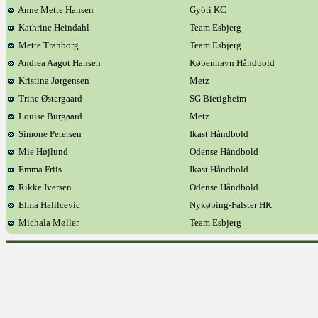
Anne Mette Hansen
Györi KC
Kathrine Heindahl
Team Esbjerg
Mette Tranborg
Team Esbjerg
Andrea Aagot Hansen
København Håndbold
Kristina Jørgensen
Metz
Trine Østergaard
SG Bietigheim
Louise Burgaard
Metz
Simone Petersen
Ikast Håndbold
Mie Højlund
Odense Håndbold
Emma Friis
Ikast Håndbold
Rikke Iversen
Odense Håndbold
Elma Halilcevic
Nykøbing-Falster HK
Michala Møller
Team Esbjerg