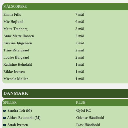
MÅLSCORERE
Emma Friis
7 mål
Mie Højlund
6 mål
Mette Tranborg
3 mål
Anne Mette Hansen
2 mål
Kristina Jørgensen
2 mål
Trine Østergaard
2 mål
Louise Burgaard
2 mål
Kathrine Heindahl
1 mål
Rikke Iversen
1 mål
Michala Møller
1 mål
DANMARK
SPILLER
KLUB
Sandra Toft (M)
Györi KC
Althea Reinhardt (M)
Odense Håndbold
Sarah Iversen
Ikast Håndbold