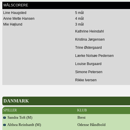
MÅLSCORERE
Line Haugsted
5 mål
Anne Mette Hansen
4 mål
Mie Højlund
3 mål
Kathrine Heindahl
Kristina Jørgensen
Trine Østergaard
Lærke Nolsøe Pedersen
Louise Burgaard
Simone Petersen
Rikke Iversen
DANMARK
SPILLER
KLUB
Sandra Toft (M)
Brest
Althea Reinhardt (M)
Odense Håndbold