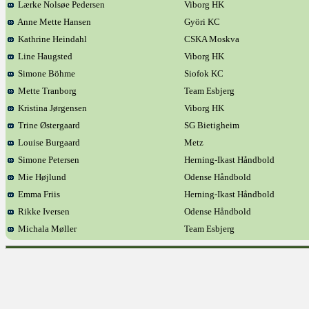
Lærke Nolsøe Pedersen
Viborg HK
Anne Mette Hansen
Györi KC
Kathrine Heindahl
CSKA Moskva
Line Haugsted
Viborg HK
Simone Böhme
Siofok KC
Mette Tranborg
Team Esbjerg
Kristina Jørgensen
Viborg HK
Trine Østergaard
SG Bietigheim
Louise Burgaard
Metz
Simone Petersen
Herning-Ikast Håndbold
Mie Højlund
Odense Håndbold
Emma Friis
Herning-Ikast Håndbold
Rikke Iversen
Odense Håndbold
Michala Møller
Team Esbjerg