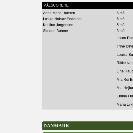
MÅLSCORERE
Anne Mette Hansen
6 mål
Lærke Nolsøe Pedersen
5 mål
Kristina Jørgensen
5 mål
Simone Bøhme
3 mål
Laura Da
Trine Øst
Louise Bu
Rikke Ive
Line Hau
Mia Rej B
Mia Højlu
Emma Frii
Maria Ly
DANMARK