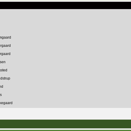
mgaard
ergaard
rgaard
rsen
gsted
idstrup
nd
s
kkegaard