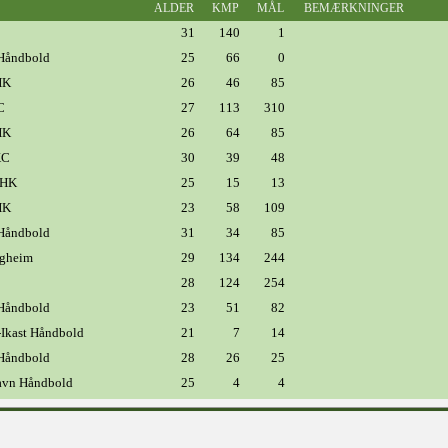
ALDER
KMP
MÅL
BEMÆRKNINGER
31
140
1
Håndbold
25
66
0
HK
26
46
85
C
27
113
310
HK
26
64
85
KC
30
39
48
 HK
25
15
13
HK
23
58
109
Håndbold
31
34
85
igheim
29
134
244
28
124
254
Håndbold
23
51
82
-Ikast Håndbold
21
7
14
Håndbold
28
26
25
vn Håndbold
25
4
4