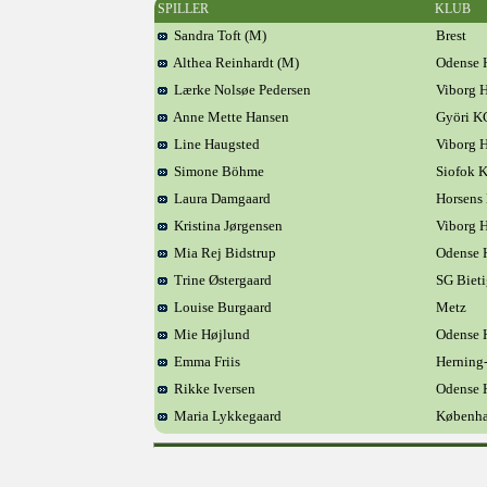
SPILLER
KLUB
Sandra Toft (M)
Brest
Althea Reinhardt (M)
Odense 
Lærke Nolsøe Pedersen
Viborg 
Anne Mette Hansen
Györi K
Line Haugsted
Viborg 
Simone Böhme
Siofok 
Laura Damgaard
Horsens
Kristina Jørgensen
Viborg 
Mia Rej Bidstrup
Odense 
Trine Østergaard
SG Biet
Louise Burgaard
Metz
Mie Højlund
Odense 
Emma Friis
Herning
Rikke Iversen
Odense 
Maria Lykkegaard
Københa