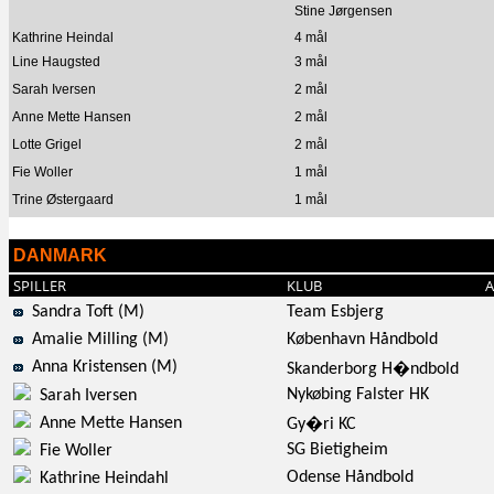
Stine Jørgensen
Kathrine Heindal
4 mål
Line Haugsted
3 mål
Sarah Iversen
2 mål
Anne Mette Hansen
2 mål
Lotte Grigel
2 mål
Fie Woller
1 mål
Trine Østergaard
1 mål
DANMARK
SPILLER
KLUB
A
Sandra Toft (M)
Team Esbjerg
Amalie Milling (M)
København Håndbold
Anna Kristensen (M)
Skanderborg H�ndbold
Nykøbing Falster HK
Sarah Iversen
Anne Mette Hansen
Gy�ri KC
SG Bietigheim
Fie Woller
Odense Håndbold
Kathrine Heindahl