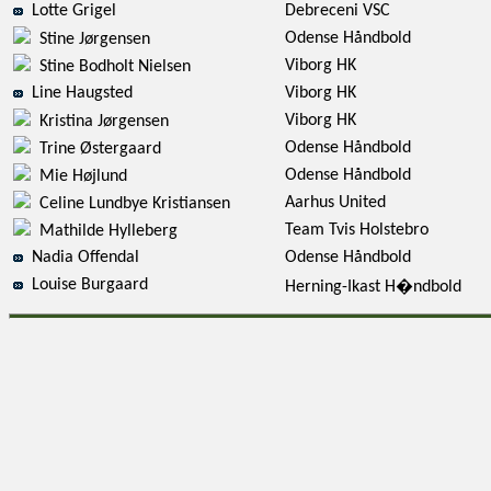
Lotte Grigel
Debreceni VSC
Odense Håndbold
Stine Jørgensen
Viborg HK
Stine Bodholt Nielsen
Line Haugsted
Viborg HK
Viborg HK
Kristina Jørgensen
Odense Håndbold
Trine Østergaard
Odense Håndbold
Mie Højlund
Aarhus United
Celine Lundbye Kristiansen
Team Tvis Holstebro
Mathilde Hylleberg
Nadia Offendal
Odense Håndbold
Louise Burgaard
Herning-Ikast H�ndbold