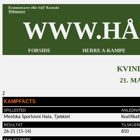
Kommentarer eller fejl? Kontakt
Webmaster
WWW.HÅ
FORSIDE
HERRE A-KAMPE
KVIN
21. M
Z
KAMPFACTS
SPILLESTED
ANLEDNI
Mestska Sportovni Hala, Tjekkiet
Kvalifika
RESULTAT
TILSKUER
26-21 (15-14)
850
MæLSCORERE