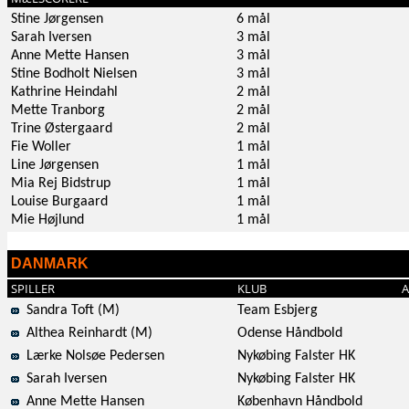
Stine Jørgensen
6 mål
Sarah Iversen
3 mål
Anne Mette Hansen
3 mål
Stine Bodholt Nielsen
3 mål
Kathrine Heindahl
2 mål
Mette Tranborg
2 mål
Trine Østergaard
2 mål
Fie Woller
1 mål
Line Jørgensen
1 mål
Mia Rej Bidstrup
1 mål
Louise Burgaard
1 mål
Mie Højlund
1 mål
DANMARK
SPILLER
KLUB
A
Sandra Toft (M)
Team Esbjerg
Althea Reinhardt (M)
Odense Håndbold
Lærke Nolsøe Pedersen
Nykøbing Falster HK
Sarah Iversen
Nykøbing Falster HK
Anne Mette Hansen
København Håndbold