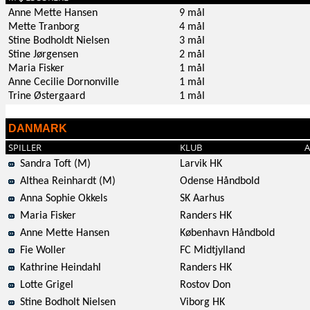
Anne Mette Hansen
9 mål
Mette Tranborg
4 mål
Stine Bodholdt Nielsen
3 mål
Stine Jørgensen
2 mål
Maria Fisker
1 mål
Anne Cecilie Dornonville
1 mål
Trine Østergaard
1 mål
DANMARK
SPILLER
KLUB
A
Sandra Toft (M)
Larvik HK
Althea Reinhardt (M)
Odense Håndbold
Anna Sophie Okkels
SK Aarhus
Maria Fisker
Randers HK
Anne Mette Hansen
København Håndbold
Fie Woller
FC Midtjylland
Kathrine Heindahl
Randers HK
Lotte Grigel
Rostov Don
Stine Bodholt Nielsen
Viborg HK