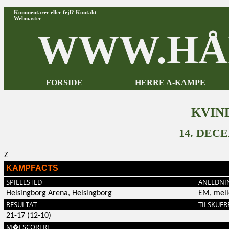
Kommentarer eller fejl? Kontakt
Webmaster
WWW.HÅ
FORSIDE
HERRE A-KAMPE
KVIN
14. DEC
Z
KAMPFACTS
SPILLESTED
ANLEDNI
Helsingborg Arena, Helsingborg
EM, mel
RESULTAT
TILSKUER
21-17 (12-10)
M�LSCORERE