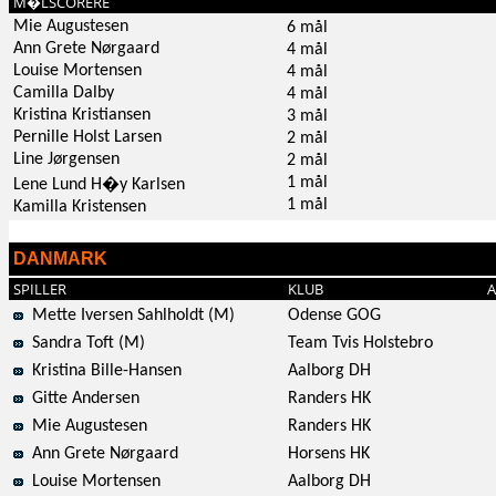
M�LSCORERE
Mie Augustesen
6 mål
Ann Grete Nørgaard
4 mål
Louise Mortensen
4 mål
Camilla Dalby
4 mål
Kristina Kristiansen
3 mål
Pernille Holst Larsen
2 mål
Line Jørgensen
2 mål
1 mål
Lene Lund H�y Karlsen
1 mål
Kamilla Kristensen
DANMARK
SPILLER
KLUB
A
Mette Iversen Sahlholdt (M)
Odense GOG
Sandra Toft (M)
Team Tvis Holstebro
Kristina Bille-Hansen
Aalborg DH
Gitte Andersen
Randers HK
Mie Augustesen
Randers HK
Ann Grete Nørgaard
Horsens HK
Louise Mortensen
Aalborg DH