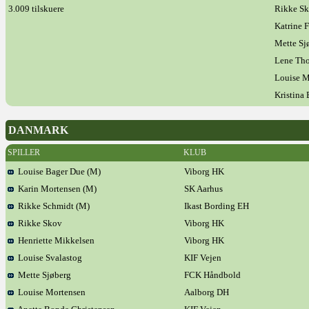
3.009 tilskuere
Rikke S
Katrine 
Mette Sj
Lene Th
Louise M
Kristina
DANMARK
SPILLER
KLUB
Louise Bager Due (M)
Viborg HK
Karin Mortensen (M)
SK Aarhus
Rikke Schmidt (M)
Ikast Bording EH
Rikke Skov
Viborg HK
Henriette Mikkelsen
Viborg HK
Louise Svalastog
KIF Vejen
Mette Sjøberg
FCK Håndbold
Louise Mortensen
Aalborg DH